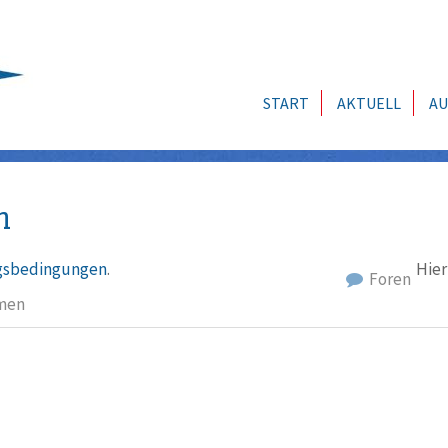
START
AKTUELL
AU
n
sbedingungen
.
Hier
Foren
men