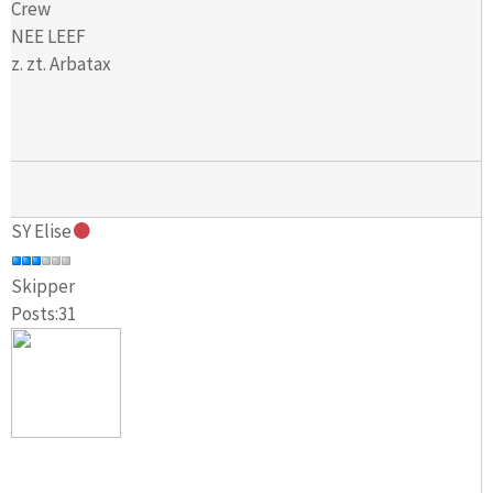
Crew
NEE LEEF
z. zt. Arbatax
SY Elise
Skipper
Posts:31