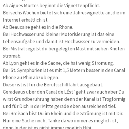
Ab Aigues Mortes beginnt die Vignettenpflicht.
Bei sechs Wochen bietet sich eine Jahresvignette an, die im
Internet erhältlich ist.
Ab Beaucaire geht es in die Rhone.
Bei Hochwasser und kleiner Motorisierung ist das eine
Lebensaufgabe und damit ist Hochwasser zu vermeiden.
Bei Mistral segelst du bei gelegten Mast mit sieben Knoten
stromab.
Ab Lyon geht es in die Saone, die hat wenig Strömung.
Bei St. Symphorien ist es mit 1,5 Metern besser in den Canal
Rhone au Rhin abzubiegen.
Dieser ist ist für die Berufsschifffahrt ausgebaut.
Geradeaus über den Canal de LÉst`geht zwar auch aber Du
wirst Grundberührung haben denn der Kanal ist Trogförmig
und für Dich in der Mitte gerade eben ausreichend tief.
Bei Breisach bist Du im Rhein und die Strömung ist mit Dir.
Nur eine Sache noch, Tanke da wo immer es möglich ist,
denn leider ist es nicht immer möglich Hihi.