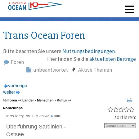
registrieren
Trans-Ocean Foren
Bitte beachten Sie unsere
Nutzungsbedingungen
.
Hier finden Sie die
aktuellsten Beiträge
Foren
unbeantwortet
Aktive Themen
vorherige
weiter
Foren
Länder - Menschen - Kultur
Nordeuropa
sortieren:
letzter Beitrag 12.09.19 um 08:40 von
nills
Überführung Sardinien -
Ostsee