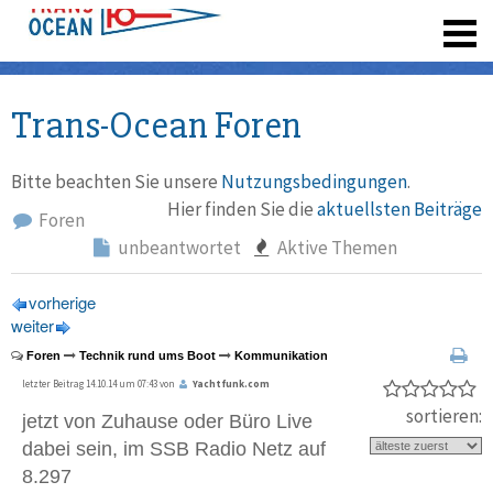
registrieren
Trans-Ocean Foren
Bitte beachten Sie unsere
Nutzungsbedingungen
.
Hier finden Sie die
aktuellsten Beiträge
Foren
unbeantwortet
Aktive Themen
vorherige
weiter
Foren
Technik rund ums Boot
Kommunikation
letzter Beitrag 14.10.14 um 07:43 von
Yachtfunk.com
sortieren:
jetzt von Zuhause oder Büro Live
dabei sein, im SSB Radio Netz auf
8.297