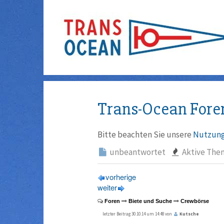
Trans-Ocean Fore
Bitte beachten Sie unsere
Nutzung
unbeantwortet
Aktive The
vorherige
weiter
Foren
Biete und Suche
Crewbörse
letzter Beitrag 30.10.14 um 14:48 von
Kutsche