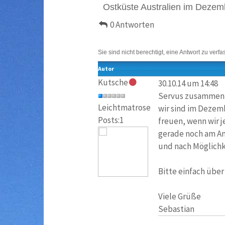
Ostküste Australien im Dezem
0 Antworten
Sie sind nicht berechtigt, eine Antwort zu verfa
Autor
Kutsche
30.10.14 um 14:48
Servus zusammen
Leichtmatrose
wir sind im Dezem
Posts:1
freuen, wenn wir j
gerade noch am An
und nach Möglichk
Bitte einfach über
Viele Grüße
Sebastian