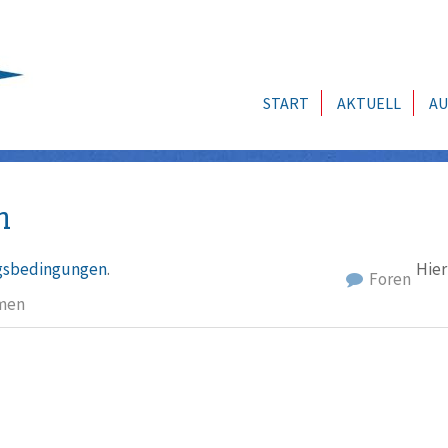
START
AKTUELL
AU
n
sbedingungen
.
Hier
Foren
men