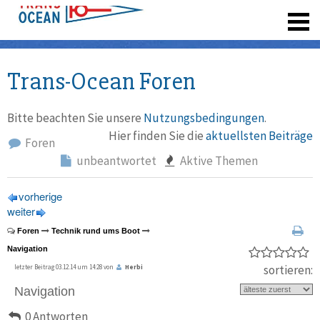
registrieren
Trans-Ocean Foren
Bitte beachten Sie unsere
Nutzungsbedingungen
.
Hier finden Sie die
aktuellsten Beiträge
Foren
unbeantwortet
Aktive Themen
vorherige
weiter
Foren
Technik rund ums Boot
Navigation
sortieren:
letzter Beitrag 03.12.14 um 14:28 von
Herbi
Navigation
0 Antworten