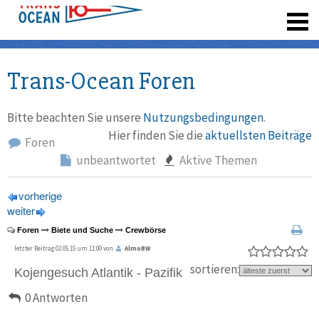
registrieren
Trans-Ocean Foren
Bitte beachten Sie unsere
Nutzungsbedingungen
.
Hier finden Sie die
aktuellsten Beiträge
Foren
unbeantwortet
Aktive Themen
vorherige
weiter
Foren
Biete und Suche
Crewbörse
letzter Beitrag 02.05.15 um 11:00 von
AlmoBW
sortieren:
Kojengesuch Atlantik - Pazifik
0 Antworten