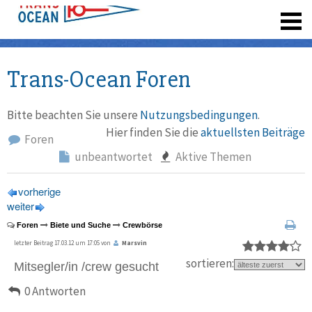
registrieren
Trans-Ocean Foren
Bitte beachten Sie unsere
Nutzungsbedingungen
.
Hier finden Sie die
aktuellsten Beiträge
Foren
unbeantwortet
Aktive Themen
vorherige
weiter
Foren
Biete und Suche
Crewbörse
letzter Beitrag 17.03.12 um 17:05 von
Marsvin
sortieren:
Mitsegler/in /crew gesucht
0 Antworten