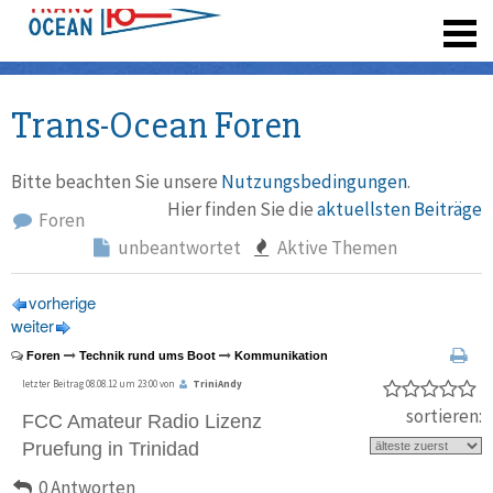
registrieren
Trans-Ocean Foren
Bitte beachten Sie unsere
Nutzungsbedingungen
.
Hier finden Sie die
aktuellsten Beiträge
Foren
unbeantwortet
Aktive Themen
vorherige
weiter
Foren
Technik rund ums Boot
Kommunikation
letzter Beitrag 08.08.12 um 23:00 von
TriniAndy
sortieren:
FCC Amateur Radio Lizenz
Pruefung in Trinidad
0 Antworten