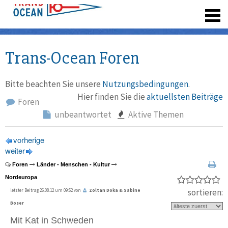
registrieren
Trans-Ocean Foren
Bitte beachten Sie unsere
Nutzungsbedingungen
.
Hier finden Sie die
aktuellsten Beiträge
Foren
unbeantwortet
Aktive Themen
vorherige
weiter
Foren
Länder - Menschen - Kultur
Nordeuropa
sortieren:
letzter Beitrag 26.08.12 um 09:52 von
Zoltan Doka & Sabine
Boser
Mit Kat in Schweden