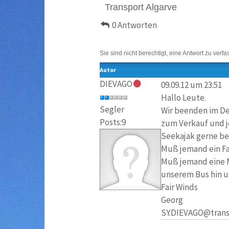
Transport Algarve
0 Antworten
Sie sind nicht berechtigt, eine Antwort zu verfa
Autor
DIEVAGO
09.09.12 um 23:51
Hallo Leute.
Segler
Wir beenden im De
Posts:9
zum Verkauf und j
Seekajak gerne beh
Muß jemand ein F
Muß jemand eine M
unserem Bus hin u
Fair Winds
Georg
SY.DIEVAGO@trans