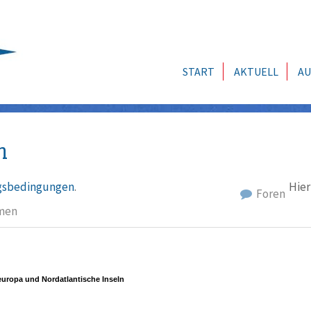
START
AKTUELL
AU
n
sbedingungen
.
Hier
Foren
men
uropa und Nordatlantische Inseln