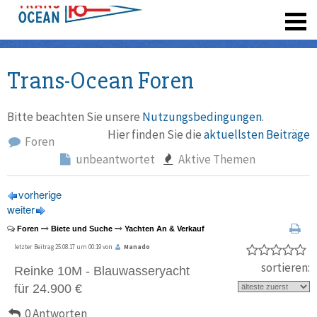
registrieren
Trans-Ocean Foren
Bitte beachten Sie unsere
Nutzungsbedingungen
.
Hier finden Sie die
aktuellsten Beiträge
Foren
unbeantwortet
Aktive Themen
vorherige
weiter
Foren
Biete und Suche
Yachten An & Verkauf
letzter Beitrag 25.08.17 um 00:19 von
Manado
sortieren:
Reinke 10M - Blauwasseryacht
für 24.900 €
0 Antworten