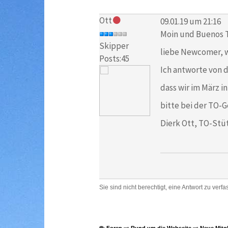
Ott
09.01.19 um 21:16
Moin und Buenos 
Skipper
liebe Newcomer, 
Posts:45
Ich antworte von 
dass wir im März i
bitte bei der TO-G
Dierk Ott, TO-Stü
Sie sind nicht berechtigt, eine Antwort zu verfa