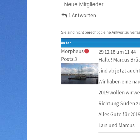
Neue Mitglieder
1 Antworten
Sie sind nicht berechtigt, eine Antwort zu verfa
Autor
Morpheus
29.12.18 um 11:44
Posts:3
Hallo! Marcus Brü
sind ab jetzt auch
Wir haben eine naut
2019 wollen wir w
Richtung Süden zu
Alles Gute für 201
Lars und Marcus.