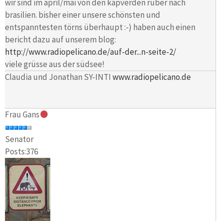
wir sind im april/mai von den kapverden rüber nach
brasilien. bisher einer unsere schönsten und
entspanntesten törns überhaupt :-) haben auch einen
bericht dazu auf unserem blog:
http://www.radiopelicano.de/auf-der...n-seite-2/
viele grüsse aus der südsee!
Claudia und Jonathan SY-INTI
www.radiopelicano.de
Frau Gans
Senator
Posts:376