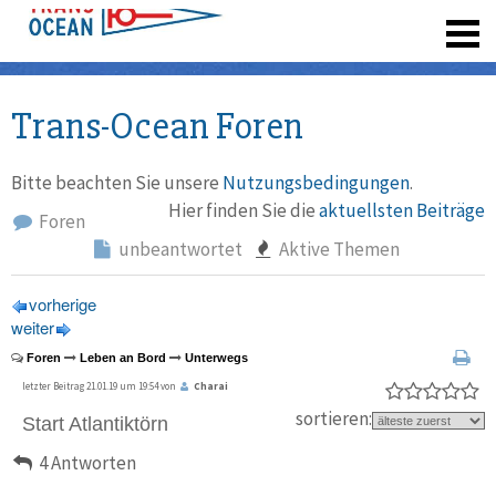
registrieren
Trans-Ocean Foren
Bitte beachten Sie unsere
Nutzungsbedingungen
.
Hier finden Sie die
aktuellsten Beiträge
Foren
unbeantwortet
Aktive Themen
vorherige
weiter
Foren
Leben an Bord
Unterwegs
letzter Beitrag 21.01.19 um 19:54 von
Charai
sortieren:
Start Atlantiktörn
4 Antworten