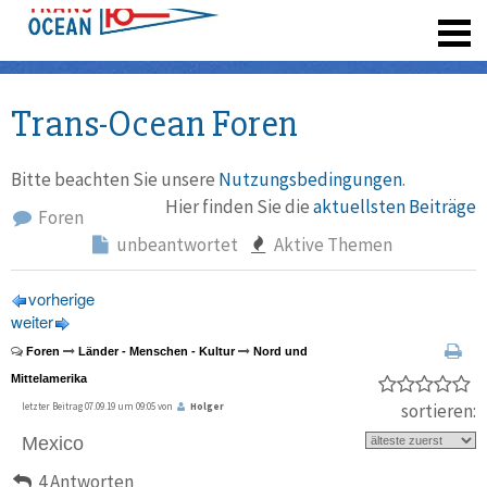
registrieren
Trans-Ocean Foren
Bitte beachten Sie unsere
Nutzungsbedingungen
.
Hier finden Sie die
aktuellsten Beiträge
Foren
unbeantwortet
Aktive Themen
vorherige
weiter
Foren
Länder - Menschen - Kultur
Nord und
Mittelamerika
sortieren:
letzter Beitrag 07.09.19 um 09:05 von
Holger
Mexico
4 Antworten