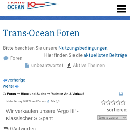
registrieren
Trans-Ocean Foren
Bitte beachten Sie unsere
Nutzungsbedingungen
.
Hier finden Sie die
aktuellsten Beiträge
Foren
unbeantwortet
Aktive Themen
vorherige
weiter
Foren
Biete und Suche
Yachten An & Verkauf
letzter Beitrag 22.01.20 um 02:41 von
Olaf_1
sortieren:
Wir verkaufen unsere 'Argo III' -
Klassischer S-Spant
0 Antworten