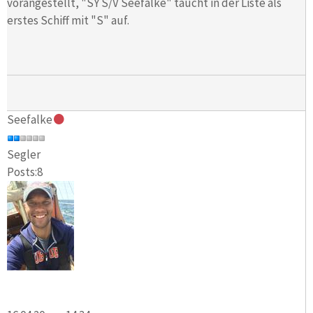
vorangestellt, "SY S/V Seefalke" taucht in der Liste als
erstes Schiff mit "S" auf.
Seefalke
Segler
Posts:8