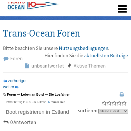
registrieren
Trans-Ocean Foren
Bitte beachten Sie unsere
Nutzungsbedingungen
.
Hier finden Sie die
aktuellsten Beiträge
Foren
unbeantwortet
Aktive Themen
vorherige
weiter
Foren
Leben an Bord
Die Losfahrer
letzter Beitrag 14.09.20 um 15:32 von
Tim Meier
sortieren:
Boot registrieren in Estland
0 Antworten