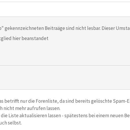
p" gekennzeichneten Beitraäge sind nicht lesbar. Dieser Umsta
glied hier beanstandet
as betrifft nur die Forenliste, da sind bereits gelöschte Spam-E
ch nicht mehr aufrufen lassen.
h die Liste aktualisieren lassen - spätestens bei einem neuen B
auch selbst.