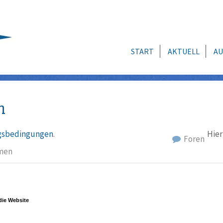
START
AKTUELL
AU
n
sbedingungen
.
Hier
Foren
men
ie Website