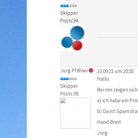
Skipper
Posts:94
Jürg Pfiffner
13.09.21 um 20:25
Hallo
Skipper
Bei mir zeigen sic
Posts:39
a) ich habe ein P
b) Da ist Spam dra
Hand Breit
Jürg