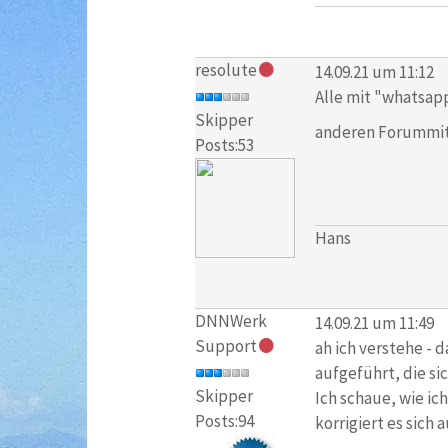
resolute
14.09.21 um 11:12
Alle mit "whatsap
Skipper
anderen Forummit
Posts:53
Hans
DNNWerk
14.09.21 um 11:49
Support
ah ich verstehe - d
aufgeführt, die si
Skipper
Ich schaue, wie ic
Posts:94
korrigiert es sich 