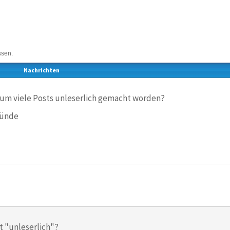
ssen.
Nachrichten
um viele Posts unleserlich gemacht worden?
münde
t "unleserlich"?