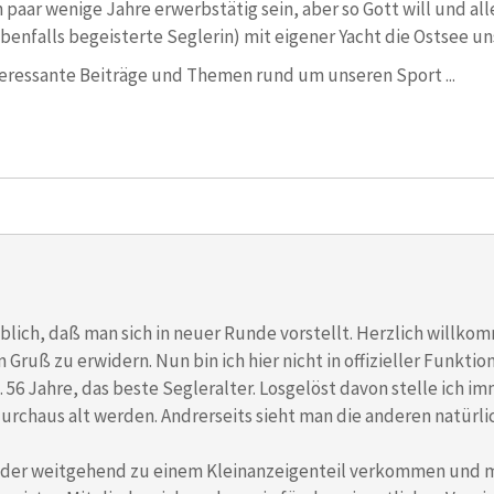
paar wenige Jahre erwerbstätig sein, aber so Gott will und alle
benfalls begeisterte Seglerin) mit eigener Yacht die Ostsee u
teressante Beiträge und Themen rund um unseren Sport ...
 üblich, daß man sich in neuer Runde vorstellt. Herzlich willko
ruß zu erwidern. Nun bin ich hier nicht in offizieller Funkti
 56 Jahre, das beste Segleralter. Losgelöst davon stelle ich im
urchaus alt werden. Andrerseits sieht man die anderen natürli
eider weitgehend zu einem Kleinanzeigenteil verkommen und