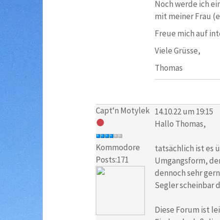
Noch werde ich ein 
mit meiner Frau (e
Freue mich auf in
Viele Grüsse,
Thomas
Capt‘n Motylek
14.10.22 um 19:15
Hallo Thomas,
Kommodore
tatsächlich ist es
Posts:171
Umgangsform, den G
dennoch sehr gern.
Segler scheinbar d
Diese Forum ist l