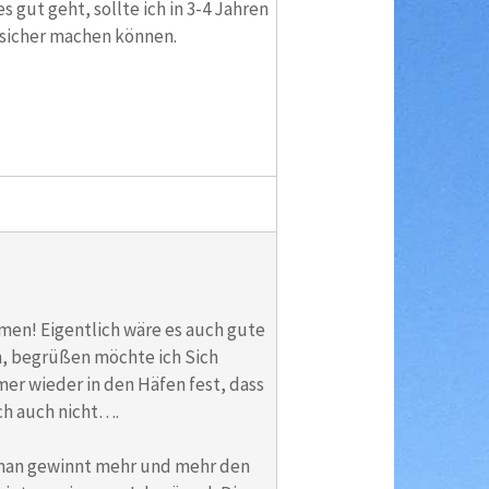
s gut geht, sollte ich in 3-4 Jahren
nsicher machen können.
mmen! Eigentlich wäre es auch gute
on, begrüßen möchte ich Sich
mer wieder in den Häfen fest, dass
ch auch nicht….
 man gewinnt mehr und mehr den