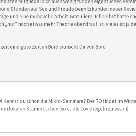
meisten Mitglieder sich auch wenig für den eigentlichen Verei
chöne Stunden auf See und Freude beim Erkunden neuer Reviere.
ge und eine mühevolle Arbeit. Gratuliere! Ich selbst hatte n
ich „nur“ noch etwas mehr Theorie obendrauf ist. Vieles ist ja 
!
lzeit eine gute Zeit an Bord wünscht Dir von Bord
 Kennst du schon die Mikro-Seminare? Der TO findet im Winter
dem lokalen Stammtischen (so es die Covidregeln zulassen).