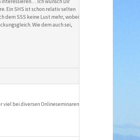
n interessieren… Ich wünsch Dir
 Ein SHS ist schon relativ selten
ach dem SSS keine Lust mehr, wobei
deckungsgleich. Wie dem auch sei,
 viel bei diversen Onlineseminaren