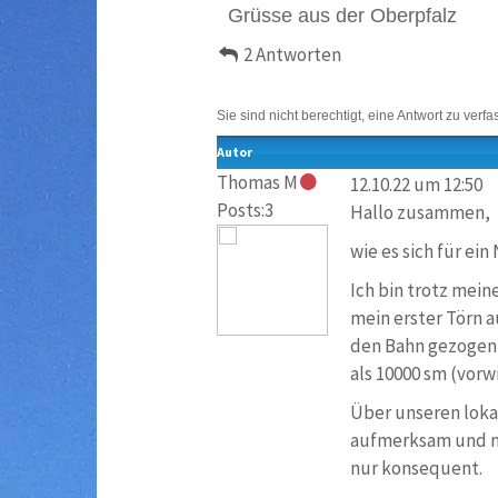
Grüsse aus der Oberpfalz
2 Antworten
Sie sind nicht berechtigt, eine Antwort zu verfa
Autor
Thomas M
12.10.22 um 12:50
Posts:3
Hallo zusammen,
wie es sich für ei
Ich bin trotz mein
mein erster Törn a
den Bahn gezogen 
als 10000 sm (vorw
Über unseren loka
aufmerksam und na
nur konsequent.