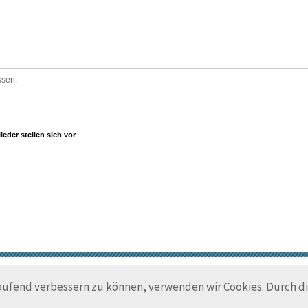
ssen.
ieder stellen sich vor
© Trans-Ocean e.V. 2010-2026
Impressum
Kontakt
Nutzungsbedin
laufend verbessern zu können, verwenden wir Cookies. Durch 