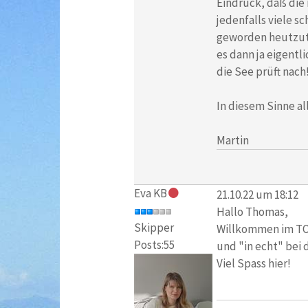
Eindruck, daß die 
jedenfalls viele s
geworden heutzuta
es dann ja eigentl
die See prüft nach
In diesem Sinne al
Martin
Eva KB
21.10.22 um 18:12
Hallo Thomas,
Skipper
Willkommen im TO!
Posts:55
und "in echt" bei 
Viel Spass hier!