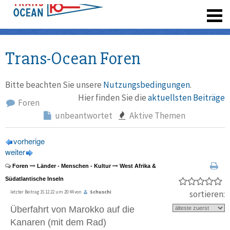
registrieren
Trans-Ocean Foren
Bitte beachten Sie unsere
Nutzungsbedingungen
.
Hier finden Sie die
aktuellsten Beiträge
Foren
unbeantwortet
Aktive Themen
vorherige
weiter
Foren
Länder - Menschen - Kultur
West Afrika &
Südatlantische Inseln
sortieren:
letzter Beitrag 15.12.22 um 20:44 von
Schuschi
Überfahrt von Marokko auf die
Kanaren (mit dem Rad)