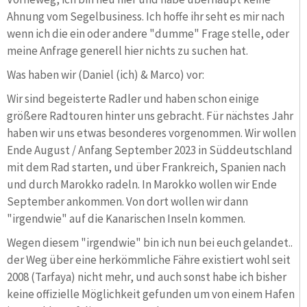
Ahnung vom Segelbusiness. Ich hoffe ihr seht es mir nach
wenn ich die ein oder andere "dumme" Frage stelle, oder
meine Anfrage generell hier nichts zu suchen hat.
Was haben wir (Daniel (ich) & Marco) vor:
Wir sind begeisterte Radler und haben schon einige
größere Radtouren hinter uns gebracht. Für nächstes Jahr
haben wir uns etwas besonderes vorgenommen. Wir wollen
Ende August / Anfang September 2023 in Süddeutschland
mit dem Rad starten, und über Frankreich, Spanien nach
und durch Marokko radeln. In Marokko wollen wir Ende
September ankommen. Von dort wollen wir dann
"irgendwie" auf die Kanarischen Inseln kommen.
Wegen diesem "irgendwie" bin ich nun bei euch gelandet..
der Weg über eine herkömmliche Fähre existiert wohl seit
2008 (Tarfaya) nicht mehr, und auch sonst habe ich bisher
keine offizielle Möglichkeit gefunden um von einem Hafen