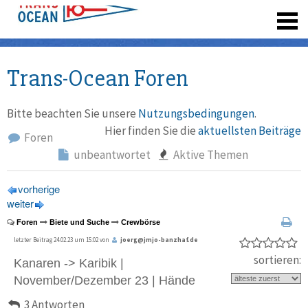
registrieren
Trans-Ocean Foren
Bitte beachten Sie unsere
Nutzungsbedingungen
.
Hier finden Sie die
aktuellsten Beiträge
Foren
unbeantwortet
Aktive Themen
vorherige
weiter
Foren
Biete und Suche
Crewbörse
letzter Beitrag 24.02.23 um 15:02 von
joerg@jmjo-banzhaf.de
sortieren:
Kanaren -> Karibik |
November/Dezember 23 | Hände
3 Antworten