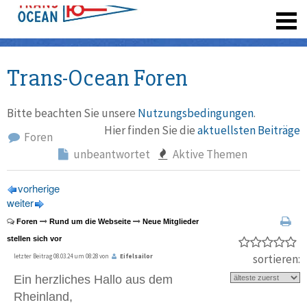
registrieren
Trans-Ocean Foren
Bitte beachten Sie unsere
Nutzungsbedingungen
.
Hier finden Sie die
aktuellsten Beiträge
Foren
unbeantwortet
Aktive Themen
vorherige
weiter
Foren
Rund um die Webseite
Neue Mitglieder
stellen sich vor
sortieren:
letzter Beitrag 08.03.24 um 08:28 von
Eifelsailor
Ein herzliches Hallo aus dem
Rheinland,