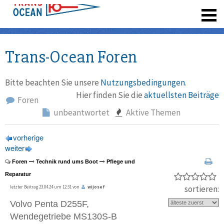
registrieren
Trans-Ocean Foren
Bitte beachten Sie unsere
Nutzungsbedingungen
.
Hier finden Sie die
aktuellsten Beiträge
Foren
unbeantwortet
Aktive Themen
vorherige
weiter
Foren
Technik rund ums Boot
Pflege und
Reparatur
sortieren:
letzter Beitrag 23.04.24 um 12:31 von
wijosef
Volvo Penta D255F,
Wendegetriebe MS130S-B