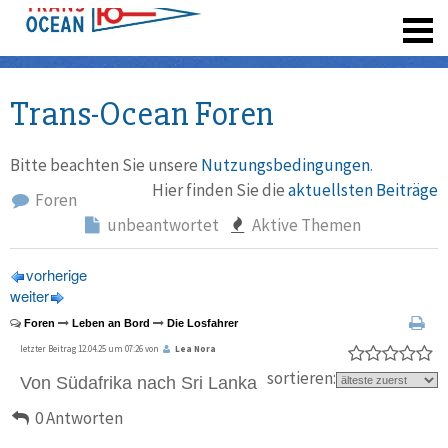
registrieren
Trans-Ocean Foren
Bitte beachten Sie unsere
Nutzungsbedingungen
.
Hier finden Sie die
aktuellsten Beiträge
Foren
unbeantwortet
Aktive Themen
vorherige
weiter
Foren
Leben an Bord
Die Losfahrer
letzter Beitrag 12.04.25 um 07:26 von
Lea Nora
sortieren:
Von Südafrika nach Sri Lanka
0 Antworten