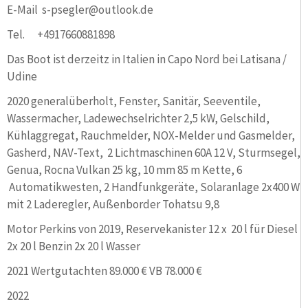
E-Mail s-psegler@outlook.de
Tel. +4917660881898
Das Boot ist derzeitz in Italien in Capo Nord bei Latisana /
Udine
2020 generalüberholt, Fenster, Sanitär, Seeventile,
Wassermacher, Ladewechselrichter 2,5 kW, Gelschild,
Kühlaggregat, Rauchmelder, NOX-Melder und Gasmelder,
Gasherd, NAV-Text, 2 Lichtmaschinen 60A 12 V, Sturmsegel,
Genua, Rocna Vulkan 25 kg, 10 mm 85 m Kette, 6
Automatikwesten, 2 Handfunkgeräte, Solaranlage 2x400 W
mit 2 Laderegler, Außenborder Tohatsu 9,8
Motor Perkins von 2019, Reservekanister 12 x 20 l für Diesel
2x 20 l Benzin 2x 20 l Wasser
2021 Wertgutachten 89.000 € VB 78.000 €
2022