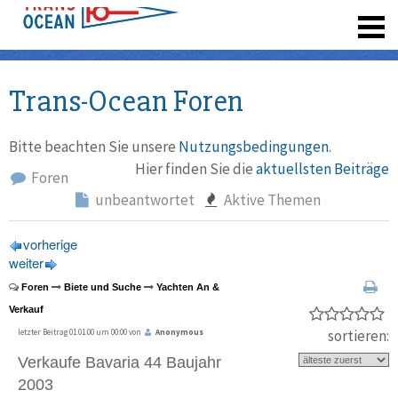
registrieren
Trans-Ocean Foren
Bitte beachten Sie unsere
Nutzungsbedingungen
.
Hier finden Sie die
aktuellsten Beiträge
Foren
unbeantwortet
Aktive Themen
vorherige
weiter
Foren
Biete und Suche
Yachten An &
Verkauf
sortieren:
letzter Beitrag 01.01.00 um 00:00 von
Anonymous
Verkaufe Bavaria 44 Baujahr
2003