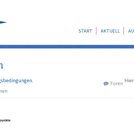
START
AKTUELL
AU
n
sbedingungen
.
Hier
Foren
men
punkte