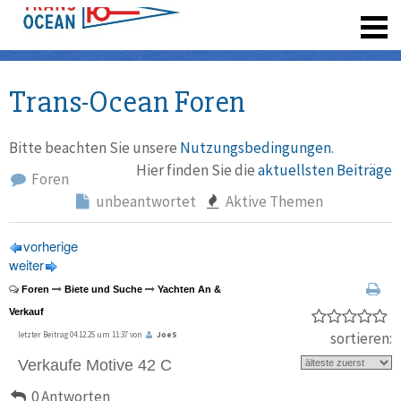
registrieren
Trans-Ocean Foren
Bitte beachten Sie unsere
Nutzungsbedingungen
.
Hier finden Sie die
aktuellsten Beiträge
Foren
unbeantwortet
Aktive Themen
vorherige
weiter
Foren
Biete und Suche
Yachten An &
Verkauf
sortieren:
letzter Beitrag 04.12.25 um 11:37 von
JoeS
Verkaufe Motive 42 C
0 Antworten