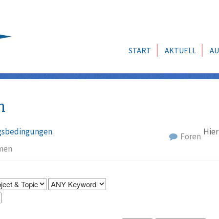
START
AKTUELL
AU
n
sbedingungen
.
Hier
Foren
men