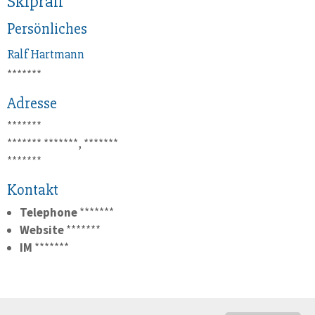
Skipralf
Persönliches
Ralf
Hartmann
*******
Adresse
*******
*******
*******, *******
*******
Kontakt
Telephone
*******
Website
*******
IM
*******