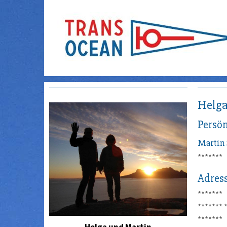
Helga
Persön
Martin
*******
Adres
*******
*******
*******
Helga und Martin