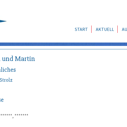
START
AKTUELL
AU
 und Martin
liches
Strolz
se
*******, *******