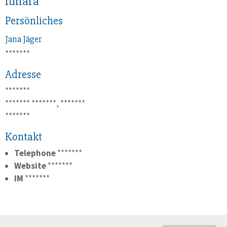
lunara
Persönliches
Jana
Jäger
*******
Adresse
*******
*******
*******, *******
*******
Kontakt
Telephone
*******
Website
*******
IM
*******