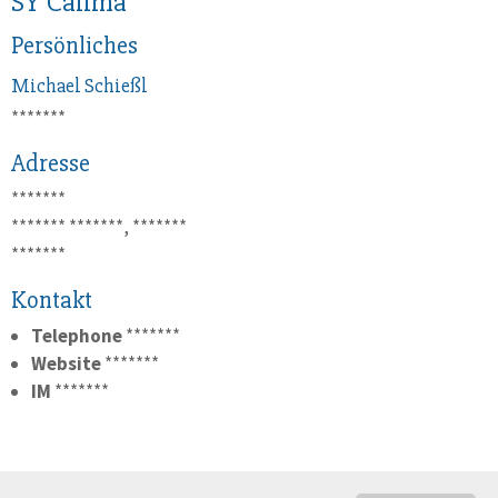
SY Calima
Persönliches
Michael
Schießl
*******
Adresse
*******
*******
*******, *******
*******
Kontakt
Telephone
*******
Website
*******
IM
*******