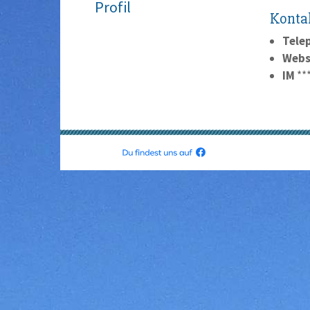
Profil
Konta
Tele
Webs
IM
**