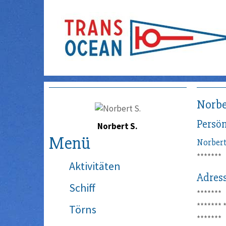
Norbe
Persön
Norbert S.
Menü
Norber
*******
Aktivitäten
Adres
Schiff
*******
*******
Törns
*******