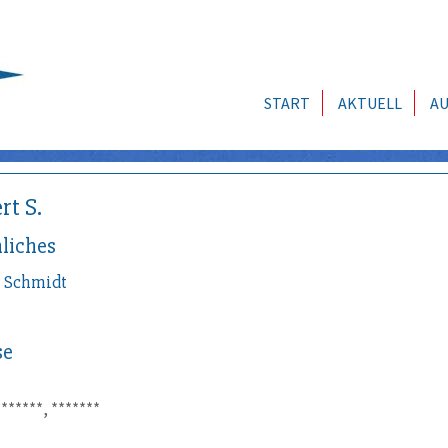
START
AKTUELL
AU
rt S.
liches
t
Schmidt
se
*******, *******