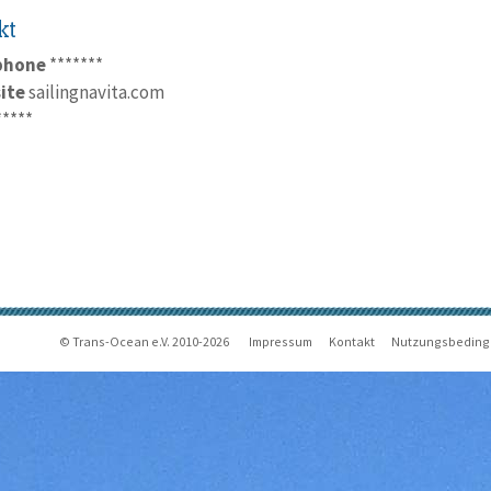
kt
phone
*******
ite
sailingnavita.com
*****
© Trans-Ocean e.V. 2010-2026
Impressum
Kontakt
Nutzungsbedin