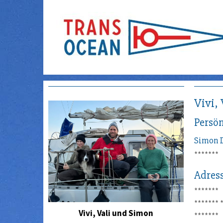
Vivi,
Persön
Simon
*******
Adres
*******
*******
Vivi, Vali und Simon
*******