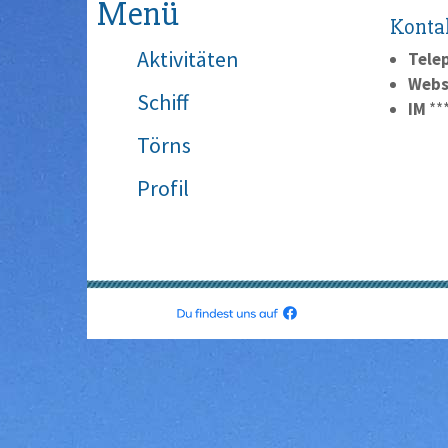
Menü
Konta
Aktivitäten
Tele
Webs
Schiff
IM
**
Törns
Profil