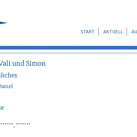
START
AKTUELL
AU
 Vali und Simon
liches
Daniel
se
*******, *******