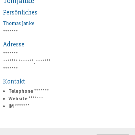
TomJanke
Persönliches
Thomas
Janke
*******
Adresse
*******
*******
*******, *******
*******
Kontakt
Telephone
*******
Website
*******
IM
*******