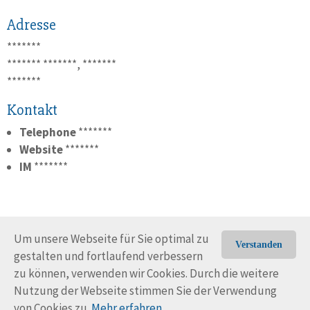
Adresse
*******
*******
*******, *******
*******
Kontakt
Telephone
*******
Website
*******
IM
*******
Um unsere Webseite für Sie optimal zu
Verstanden
gestalten und fortlaufend verbessern
© Trans-Ocean e.V. 2010-2026
Impressum
Kontakt
zu können, verwenden wir Cookies. Durch die weitere
Nutzungsbedingungen
Rechtliche Hinweise
Nutzung der Webseite stimmen Sie der Verwendung
von Cookies zu.
Mehr erfahren