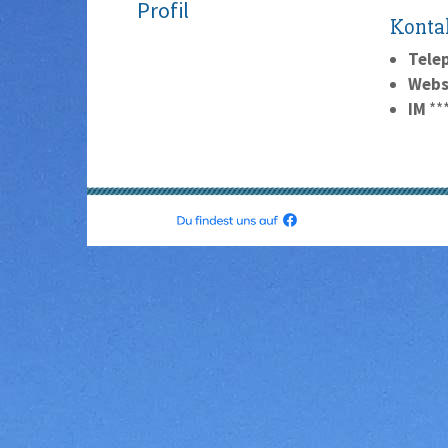
Profil
Konta
Tele
Webs
IM
**