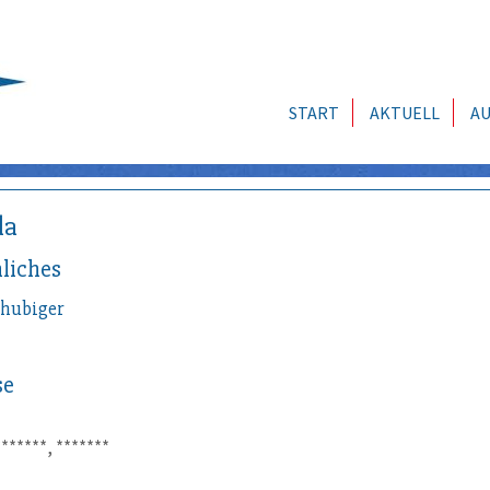
START
AKTUELL
AU
da
liches
hubiger
se
*******, *******