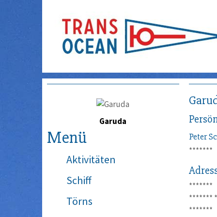
Garu
Persön
Garuda
Menü
Peter
Sc
*******
Aktivitäten
Adres
Schiff
*******
*******
Törns
*******