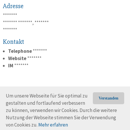
Adresse
*******
*******
*******, *******
*******
Kontakt
Telephone
*******
Website
*******
IM
*******
Um unsere Webseite für Sie optimal zu
Verstanden
gestalten und fortlaufend verbessern
© Trans-Ocean e.V. 2010-2026
Impressum
Kontakt
zu können, verwenden wir Cookies. Durch die weitere
Nutzungsbedingungen
Rechtliche Hinweise
Nutzung der Webseite stimmen Sie der Verwendung
von Cookies zu.
Mehr erfahren