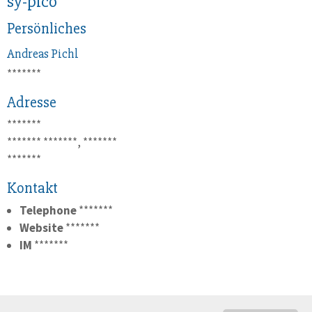
sy-pico
Persönliches
Andreas
Pichl
*******
Adresse
*******
*******
*******, *******
*******
Kontakt
Telephone
*******
Website
*******
IM
*******