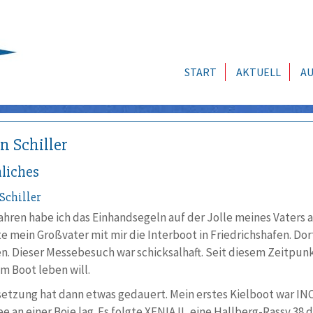
START
AKTUELL
AU
n Schiller
liches
Schiller
ahren habe ich das Einhandsegeln auf der Jolle meines Vaters 
 mein Großvater mit mir die Interboot in Friedrichshafen. Dort
n. Dieser Messebesuch war schicksalhaft. Seit diesem Zeitpunkt
m Boot leben will.
etzung hat dann etwas gedauert. Mein erstes Kielboot war IN
 an einer Boje lag. Es folgte XENIA II, eine Hallberg-Rassy 38