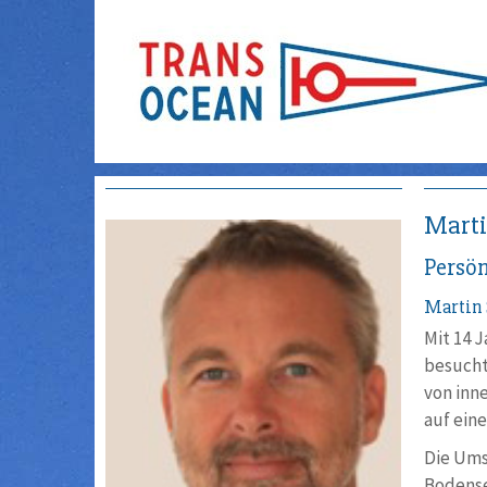
Marti
Persön
Martin
Mit 14 J
besuchte
von inne
auf eine
Die Ums
Bodensee