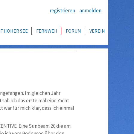
registrieren
anmelden
F HOHER SEE
FERNWEH
FORUM
VEREIN
angefangen. Im gleichen Jahr
 sah ich das erste mal eine Yacht
 war für mich klar, dass ich einmal
CENTIVE. Eine Sunbeam 26 die am
 die ich vom Bodensee über den