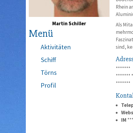
Rhein an
Alumini
Martin Schiller
Als Mit
Menü
mehrmon
Faszina
Aktivitäten
sind, ke
Adres
Schiff
*******
Törns
*******
*******
Profil
Konta
Tele
Webs
IM
**