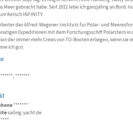
s Meer gebracht habe. Seit 2011 lebe ich ganzjährig an Bord. I
um Ketsch INFINITY.
arbeiter des Alfred-Wegener-Instituts für Polar- und Meeresfo
atigen Expeditionen mit dem Forschungsschiff Polarstern in 
tion der immer mehr Crews von TO-Booten erliegen, wenn sie 
nne ich gut.
se
*******, *******
kt
phone
*******
ite
sailing-yacht.de
*****