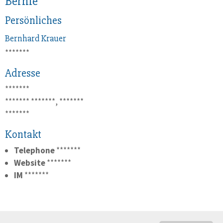
Bernie
Persönliches
Bernhard
Krauer
*******
Adresse
*******
*******
*******, *******
*******
Kontakt
Telephone
*******
Website
*******
IM
*******