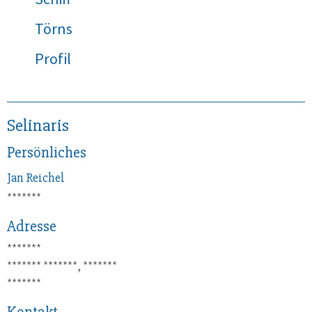
Törns
Profil
Selinaris
Persönliches
Jan
Reichel
*******
Adresse
*******
*******
*******, *******
*******