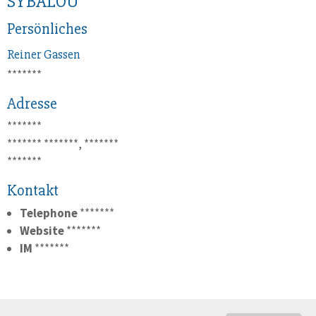
SYBALOU
Persönliches
Reiner
Gassen
*******
Adresse
*******
*******
*******, *******
*******
Kontakt
Telephone
*******
Website
*******
IM
*******