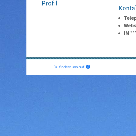
Profil
Konta
Tele
Webs
IM
**