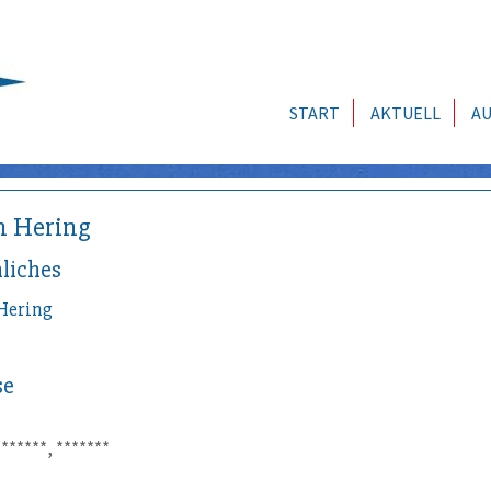
START
AKTUELL
AU
h Hering
liches
Hering
se
*******, *******