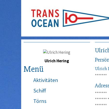
Ulric
Persön
Ulrich Hering
Menü
Ulrich
*******
Aktivitäten
Adres
Schiff
*******
*******
Törns
*******