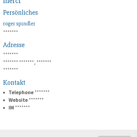
merci
Persönliches
roger
spindler
*******
Adresse
*******
*******
*******, *******
*******
Kontakt
Telephone
*******
Website
*******
IM
*******