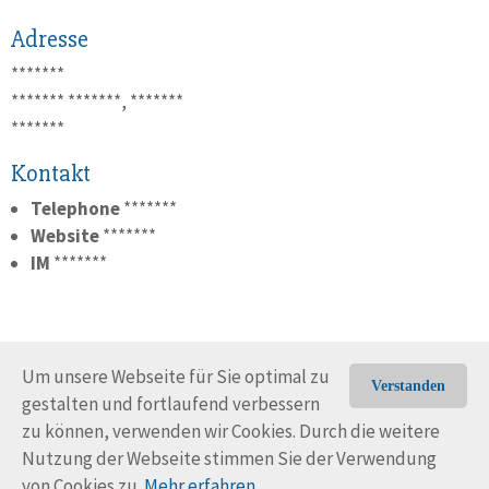
Adresse
*******
*******
*******, *******
*******
Kontakt
Telephone
*******
Website
*******
IM
*******
Um unsere Webseite für Sie optimal zu
Verstanden
gestalten und fortlaufend verbessern
© Trans-Ocean e.V. 2010-2026
Impressum
Kontakt
zu können, verwenden wir Cookies. Durch die weitere
Nutzungsbedingungen
Rechtliche Hinweise
Nutzung der Webseite stimmen Sie der Verwendung
von Cookies zu.
Mehr erfahren