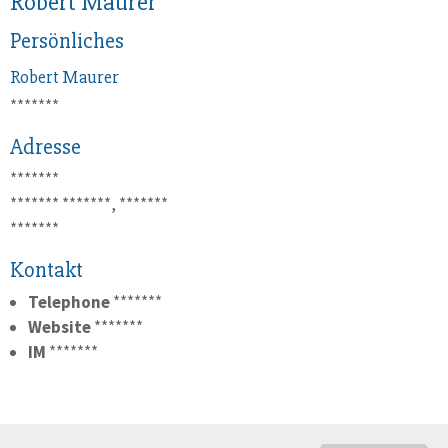
Robert Maurer
Persönliches
Robert
Maurer
*******
Adresse
*******
*******
*******, *******
*******
Kontakt
Telephone
*******
Website
*******
IM
*******