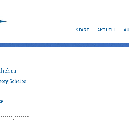
START
AKTUELL
AU
liches
eorg
Scheibe
se
*******, *******