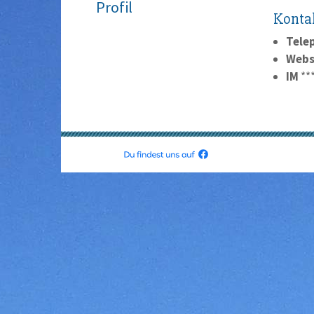
Profil
Konta
Tele
Webs
IM
**