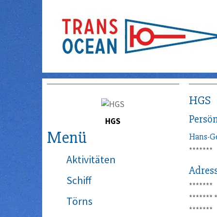
HGS
Persön
HGS
Menü
Hans-G
*******
Aktivitäten
Adres
Schiff
*******
*******
Törns
*******