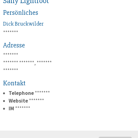
Sally Lightfoot
Persönliches
Dick
Bruckwilder
*******
Adresse
*******
*******
*******, *******
*******
Kontakt
Telephone
*******
Website
*******
IM
*******