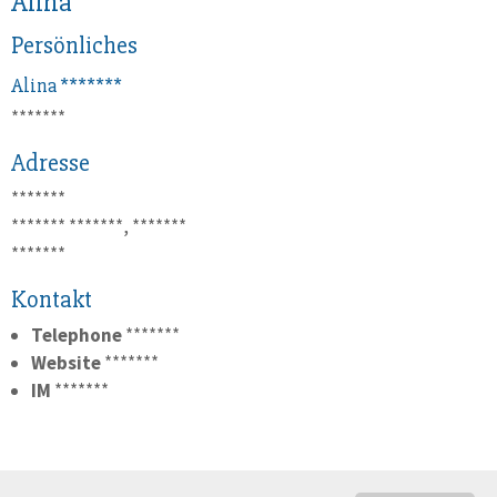
Alina
Persönliches
Alina
*******
*******
Adresse
*******
*******
*******, *******
*******
Kontakt
Telephone
*******
Website
*******
IM
*******